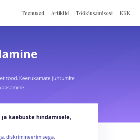
Teenused
Artiklid
Töökiusamisest
KKK
ndamine
set tööd. Keerukamate juhtumite
 kaasamine.
 ja kaebuste hindamisele,
a, diskrimineerimisega,