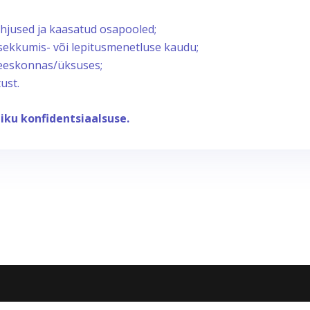
õhjused ja kaasatud osapooled;
sekkumis- või lepitusmenetluse kaudu;
eeskonnas/üksuses;
ust.
iku konfidentsiaalsuse.