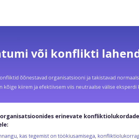
tumi või konflikti lahe
nfliktid õõnestavad organisatsiooni ja takistavad normaal
kõige kiirem ja efektiivsem viis neutraalse välise eksperdi
organisatsioonides erinevate konfliktiolukordade
le:
nangu, kas tegemist on töökiusamisega, konfliktiolukorrag