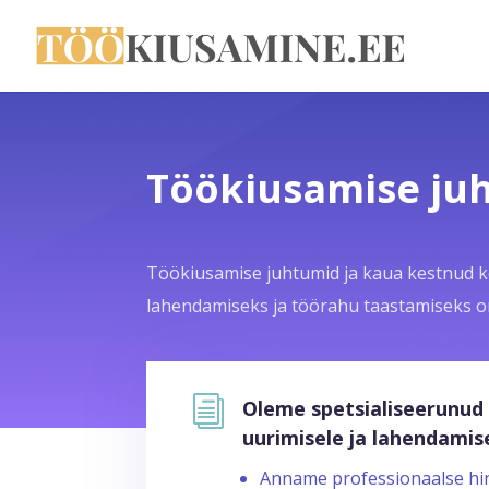
Töökiusamise juh
Töökiusamise juhtumid ja kaua kestnud ko
lahendamiseks ja töörahu taastamiseks on 
i
Oleme spetsialiseerunud 
uurimisele ja lahendamise
Anname professionaalse hin