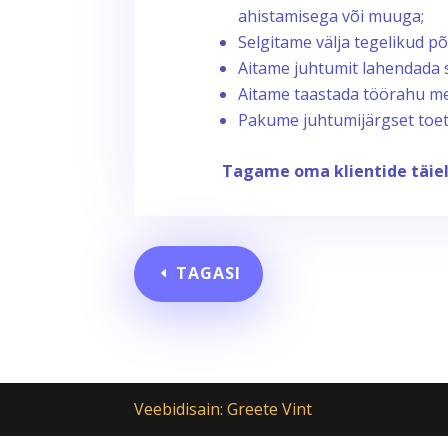
ahistamisega või muuga;
Selgitame välja tegelikud p
Aitame juhtumit lahendada 
Aitame taastada töörahu m
Pakume juhtumijärgset toet
Tagame oma klientide täiel
TAGASI
Veebidisain: Greete Vint